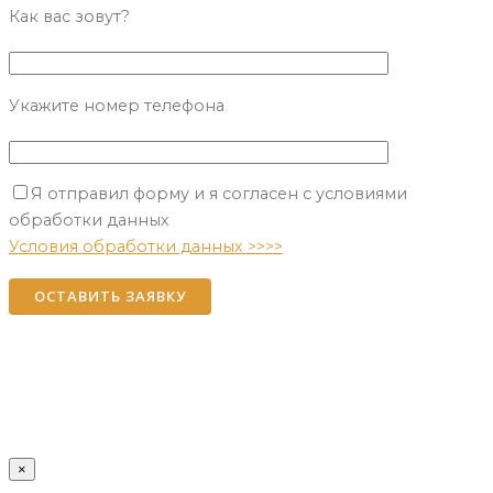
Как вас зовут?
Укажите номер телефона
Я отправил форму и я согласен с условиями
Please leave this field empty.
обработки данных
Условия обработки данных >>>>
×