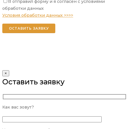
Я отправил форму и я согласен с условиями
Please leave this field empty.
обработки данных
Условия обработки данных >>>>
×
Оставить заявку
Как вас зовут?